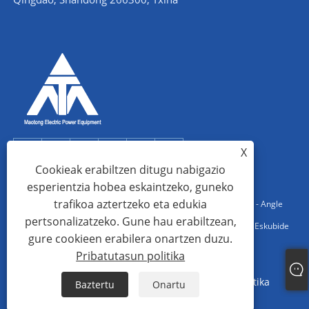
X
Cookieak erabiltzen ditugu nabigazio
esperientzia hobea eskaintzeko, guneko
trafikoa aztertzeko eta edukia
Copyright © 2022 Qingdao Maotong Power Equipment Co., Ltd. - Angle
pertsonalizatzeko. Gune hau erabiltzean,
Steel Tower, Azpiestazio altzairuzko egitura, Steel Pipe Tower - Eskubide
gure cookieen erabilera onartzen duzu.
guztiak erreserbatuta.
Pribatutasun politika
Links
Sitemap
RSS
XML
Pribatutasun politika
Baztertu
Onartu