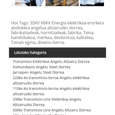
Hot Tags: 35KV 66KV Energia elektrikoa erorketa
atxiloketa angelua altzairuzko dorrea,
fabrikatzaileak, hornitzaileak, fabrika, Txina,
handizkakoa, merkea, deskontua, kalitatea,
Txinan egina, diseinu berria
Lotutako Kategoria
Transmisio Elektrikoa Angelu Altzairu Dorrea
Komunikazio Angelu Steel Dorrea
Jarraipen Angelu Steel Dorrea
220kv-ko transmisio-lerroa Angelu elektrikoa
altzairuzko dorrea
110kv-ko transmisio-lerroa Angelu elektrikoa
altzairuzko dorrea
330kv Transmisio Line Elektrikoa Angelu
Altzairuzko Dorrea
500kv Transmisio Line Angelu Altzairu Dorrea