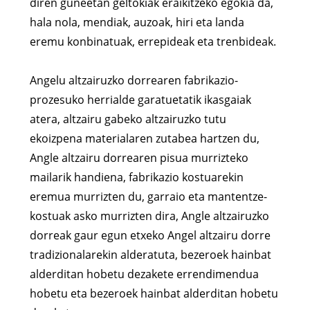
diren guneetan geltokiak eraikitzeko egokia da,
hala nola, mendiak, auzoak, hiri eta landa
eremu konbinatuak, errepideak eta trenbideak.
Angelu altzairuzko dorrearen fabrikazio-
prozesuko herrialde garatuetatik ikasgaiak
atera, altzairu gabeko altzairuzko tutu
ekoizpena materialaren zutabea hartzen du,
Angle altzairu dorrearen pisua murrizteko
mailarik handiena, fabrikazio kostuarekin
eremua murrizten du, garraio eta mantentze-
kostuak asko murrizten dira, Angle altzairuzko
dorreak gaur egun etxeko Angel altzairu dorre
tradizionalarekin alderatuta, bezeroek hainbat
alderditan hobetu dezakete errendimendua
hobetu eta bezeroek hainbat alderditan hobetu