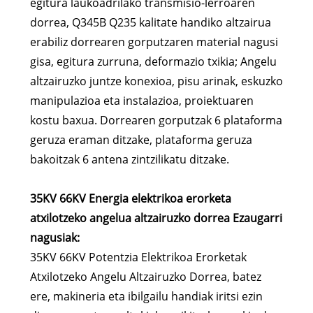
egitura laukoadrilako transmisio-lerroaren
dorrea, Q345B Q235 kalitate handiko altzairua
erabiliz dorrearen gorputzaren material nagusi
gisa, egitura zurruna, deformazio txikia; Angelu
altzairuzko juntze konexioa, pisu arinak, eskuzko
manipulazioa eta instalazioa, proiektuaren
kostu baxua. Dorrearen gorputzak 6 plataforma
geruza eraman ditzake, plataforma geruza
bakoitzak 6 antena zintzilikatu ditzake.
35KV 66KV Energia elektrikoa erorketa
atxilotzeko angelua altzairuzko dorrea Ezaugarri
nagusiak:
35KV 66KV Potentzia Elektrikoa Erorketak
Atxilotzeko Angelu Altzairuzko Dorrea, batez
ere, makineria eta ibilgailu handiak iritsi ezin