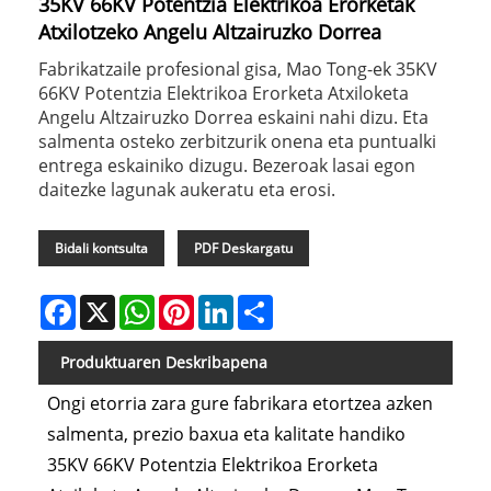
35KV 66KV Potentzia Elektrikoa Erorketak
Atxilotzeko Angelu Altzairuzko Dorrea
Fabrikatzaile profesional gisa, Mao Tong-ek 35KV
66KV Potentzia Elektrikoa Erorketa Atxiloketa
Angelu Altzairuzko Dorrea eskaini nahi dizu. Eta
salmenta osteko zerbitzurik onena eta puntualki
entrega eskainiko dizugu. Bezeroak lasai egon
daitezke lagunak aukeratu eta erosi.
Bidali kontsulta
PDF Deskargatu
Facebook
X
WhatsApp
Pinterest
LinkedIn
Share
Produktuaren Deskribapena
Ongi etorria zara gure fabrikara etortzea azken
salmenta, prezio baxua eta kalitate handiko
35KV 66KV Potentzia Elektrikoa Erorketa