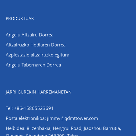
PRODUKTUAK
Angelu Altzairu Dorrea
Altzairuzko Hodiaren Dorrea
Azpiestazio altzairuzko egitura
Angelu Tabernaren Dorrea
JARRI GUREKIN HARREMANETAN
Tel: +86-15865523691
Posta elektronikoa: jimmy@qdmttower.com
Helbidea: 8. zenbakia, Hengrui Road, Jiaozhou Barrutia,
Qingdao, Shandong 266300, Txina