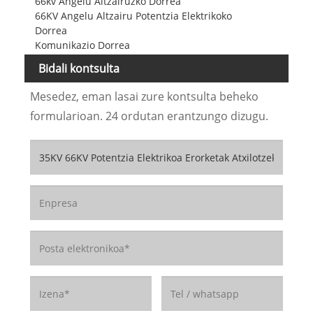
66kv Angelu Altzairuzko Dorrea
66KV Angelu Altzairu Potentzia Elektrikoko
Dorrea
Komunikazio Dorrea
Bidali kontsulta
Mesedez, eman lasai zure kontsulta beheko
formularioan. 24 ordutan erantzungo dizugu.