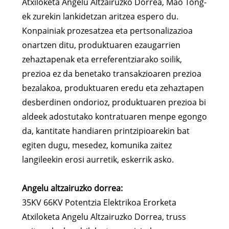
Atxiloketa Angelu Altzairuzko Dorrea, Mao Tong-
ek zurekin lankidetzan aritzea espero du.
Konpainiak prozesatzea eta pertsonalizazioa
onartzen ditu, produktuaren ezaugarrien
zehaztapenak eta erreferentziarako soilik,
prezioa ez da benetako transakzioaren prezioa
bezalakoa, produktuaren eredu eta zehaztapen
desberdinen ondorioz, produktuaren prezioa bi
aldeek adostutako kontratuaren menpe egongo
da, kantitate handiaren printzipioarekin bat
egiten dugu, mesedez, komunika zaitez
langileekin erosi aurretik, eskerrik asko.
Angelu altzairuzko dorrea:
35KV 66KV Potentzia Elektrikoa Erorketa
Atxiloketa Angelu Altzairuzko Dorrea, truss