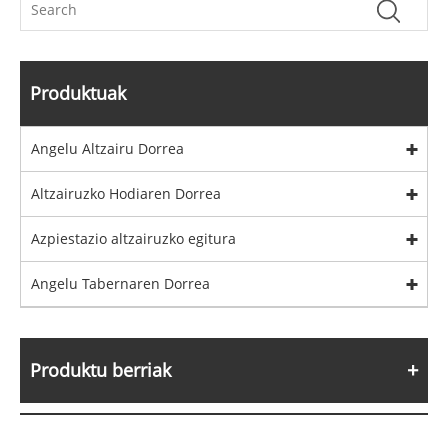
Produktuak
Angelu Altzairu Dorrea
Altzairuzko Hodiaren Dorrea
Azpiestazio altzairuzko egitura
Angelu Tabernaren Dorrea
Produktu berriak