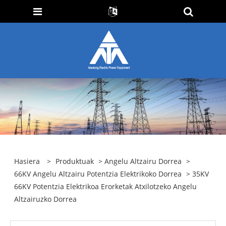
Hasiera
>
Produktuak
>
Angelu Altzairu Dorrea
>
66KV Angelu Altzairu Potentzia Elektrikoko Dorrea
> 35KV
66KV Potentzia Elektrikoa Erorketak Atxilotzeko Angelu
Altzairuzko Dorrea