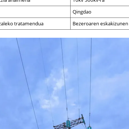
Qingdao
zaleko tratamendua
Bezeroaren eskakizunen