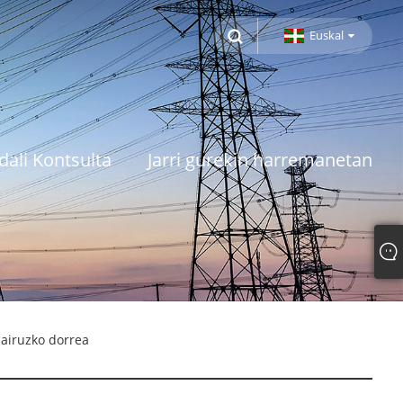
Euskal
dali Kontsulta
Jarri gurekin harremanetan
zairuzko dorrea