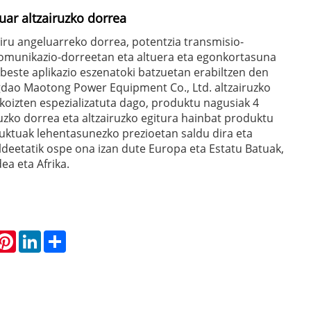
uar altzairuzko dorrea
iru angeluarreko dorrea, potentzia transmisio-
komunikazio-dorreetan eta altuera eta egonkortasuna
beste aplikazio eszenatoki batzuetan erabiltzen den
gdao Maotong Power Equipment Co., Ltd. altzairuzko
koizten espezializatuta dago, produktu nagusiak 4
uzko dorrea eta altzairuzko egitura hainbat produktu
uktuak lehentasunezko prezioetan saldu dira eta
aldeetatik ospe ona izan dute Europa eta Estatu Batuak,
ea eta Afrika.
hatsApp
Pinterest
LinkedIn
Share