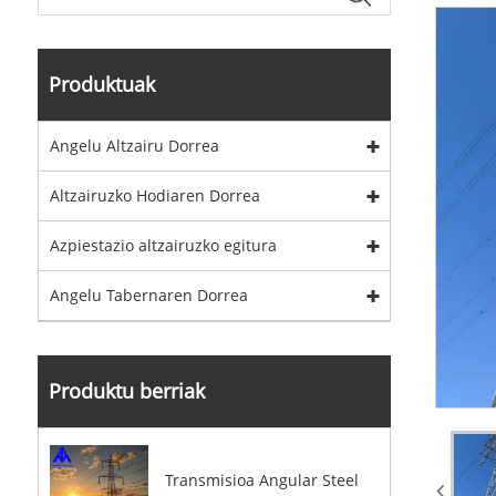
Produktuak
Angelu Altzairu Dorrea
Altzairuzko Hodiaren Dorrea
Azpiestazio altzairuzko egitura
Angelu Tabernaren Dorrea
Produktu berriak
Transmisioa Angular Steel