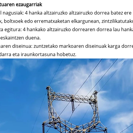
tuaren ezaugarriak
l nagusiak: 4 hanka altzairuzko altzairuzko dorrea batez ere
, boltxoek edo errematxaketan elkargunean, zintzilikatut
a egitura: 4 hankako altzairuzko dorrearen dorrea lau hank
 eskaintzen duena.
uaren diseinua: zuntzetako markoaren diseinuak karga dorr
darra eta iraunkortasuna hobetuz.