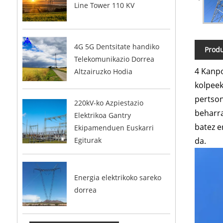
Line Tower 110 KV
4G 5G Dentsitate handiko
Prod
Telekomunikazio Dorrea
4 Kanpo
Altzairuzko Hodia
kolpeek
pertson
220kV-ko Azpiestazio
beharra
Elektrikoa Gantry
batez e
Ekipamenduen Euskarri
Egiturak
da.
Energia elektrikoko sareko
dorrea