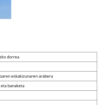
uzko dorrea
oaren eskakizunaren arabera
 eta banaketa