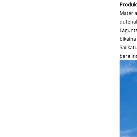
Produk
Materia
dutenak
Laguntz
bikaina
Sailkat
bere in