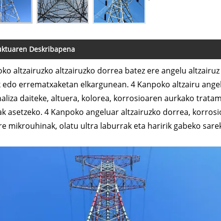
uktuaren Deskribapena
ko altzairuzko altzairuzko dorrea batez ere angelu altzairu
 edo errematxaketan elkargunean. 4 Kanpoko altzairu ang
aliza daiteke, altuera, kolorea, korrosioaren aurkako trata
k asetzeko. 4 Kanpoko angeluar altzairuzko dorrea, korrosi
re mikrouhinak, olatu ultra laburrak eta haririk gabeko sare