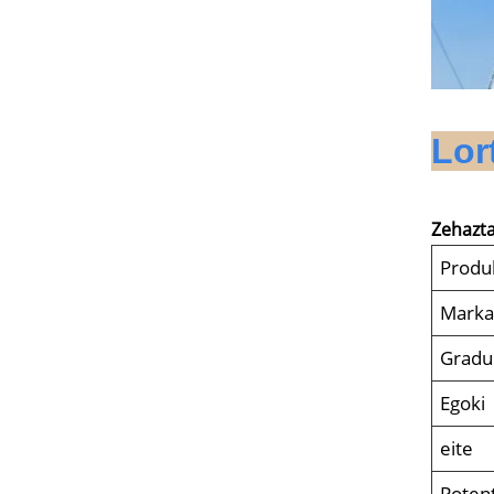
Lor
Zehazt
Produ
Mark
Gradu
Egoki
eite
Poten