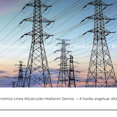
Produktuak
Berriak
Deskargatu
Bi
nsmisio Linea Altzairuzko Hodiaren Dorrea
> 4 hanka angeluar alt