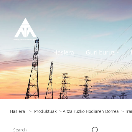
Hasiera
Guri buruz
Hasiera
>
Produktuak
>
Altzairuzko Hodiaren Dorrea
>
Tra