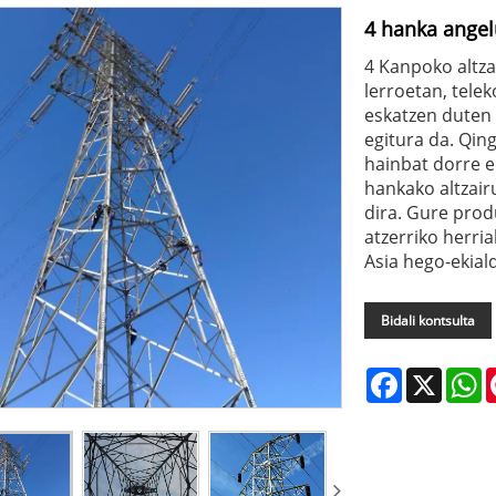
4 hanka angel
4 Kanpoko altza
lerroetan, tele
eskatzen duten 
egitura da. Qin
hainbat dorre e
hankako altzair
dira. Gure prod
atzerriko herri
Asia hego-ekiald
Bidali kontsulta
Facebook
X
W