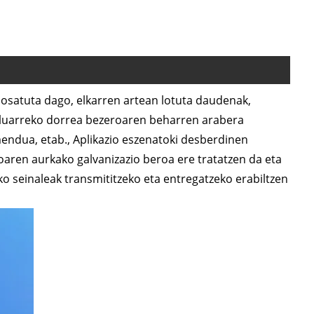
z osatuta dago, elkarren artean lotuta daudenak,
eluarreko dorrea bezeroaren beharren arabera
mendua, etab., Aplikazio eszenatoki desberdinen
oaren aurkako galvanizazio beroa ere tratatzen da eta
ko seinaleak transmititzeko eta entregatzeko erabiltzen