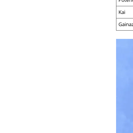
Kai
Gaina