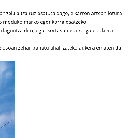
 angelu altzairuz osatuta dago, elkarren artean lotura
ako moduko marko egonkorra osatzeko.
a laguntza ditu, egonkortasun eta karga-edukiera
e osoan zehar banatu ahal izateko aukera ematen du,