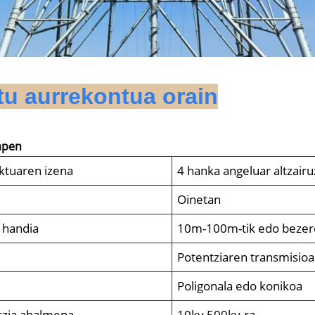
tu aurrekontua orain
apen
ktuaren izena
4 hanka angeluar altzair
a
Oinetan
 handia
10m-100m-tik edo bezer
Potentziaren transmisioa
Poligonala edo konikoa
tzia ahalmena
10kv 500kv-ra