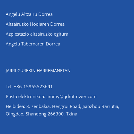
Angelu Altzairu Dorrea
Altzairuzko Hodiaren Dorrea
Azpiestazio altzairuzko egitura
Angelu Tabernaren Dorrea
JARRI GUREKIN HARREMANETAN
Tel: +86-15865523691
Posta elektronikoa: jimmy@qdmttower.com
Helbidea: 8. zenbakia, Hengrui Road, Jiaozhou Barrutia,
Qingdao, Shandong 266300, Txina