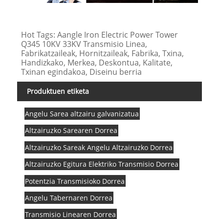
Hot Tags: Aangle Iron Electric Power Tower
Q345 10KV 33KV Transmisio Linea,
Fabrikatzaileak, Hornitzaileak, Fabrika, Txina,
Handizkako, Merkea, Deskontua, Kalitate,
Txinan egindakoa, Diseinu berria
Produktuen etiketa
Angelu Sarea altzairu galvanizatua
Altzairuzko Sarearen Dorrea
Altzairuzko Sareak Angelu Altzairuzko Dorrea
Altzairuzko Egitura Elektriko Transmisio Dorrea
Potentzia Transmisioko Dorrea
Angelu Tabernaren Dorrea
Transmisio Linearen Dorrea