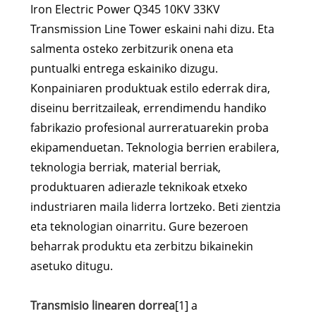
Iron Electric Power Q345 10KV 33KV
Transmission Line Tower eskaini nahi dizu. Eta
salmenta osteko zerbitzurik onena eta
puntualki entrega eskainiko dizugu.
Konpainiaren produktuak estilo ederrak dira,
diseinu berritzaileak, errendimendu handiko
fabrikazio profesional aurreratuarekin proba
ekipamenduetan. Teknologia berrien erabilera,
teknologia berriak, material berriak,
produktuaren adierazle teknikoak etxeko
industriaren maila liderra lortzeko. Beti zientzia
eta teknologian oinarritu. Gure bezeroen
beharrak produktu eta zerbitzu bikainekin
asetuko ditugu.
Transmisio linearen dorrea
[1] a