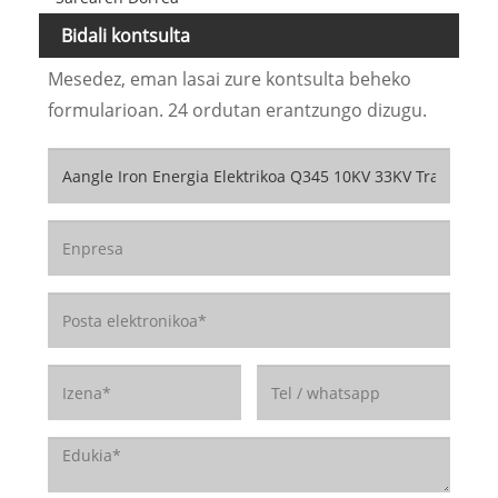
Bidali kontsulta
Mesedez, eman lasai zure kontsulta beheko
formularioan. 24 ordutan erantzungo dizugu.