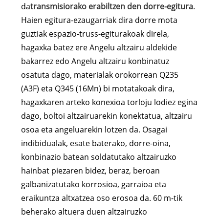
da
transmisiorako erabiltzen den dorre-egitura
.
Haien egitura-ezaugarriak dira dorre mota
guztiak espazio-truss-egiturakoak direla,
hagaxka batez ere Angelu altzairu aldekide
bakarrez edo Angelu altzairu konbinatuz
osatuta dago, materialak orokorrean Q235
(A3F) eta Q345 (16Mn) bi motatakoak dira,
hagaxkaren arteko konexioa torloju lodiez egina
dago, boltoi altzairuarekin konektatua, altzairu
osoa eta angeluarekin lotzen da. Osagai
indibidualak, esate baterako, dorre-oina,
konbinazio batean soldatutako altzairuzko
hainbat piezaren bidez, beraz, beroan
galbanizatutako korrosioa, garraioa eta
eraikuntza altxatzea oso erosoa da. 60 m-tik
beherako altuera duen altzairuzko