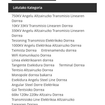
Lotutako Kategoria
750KV Angelu Altzairuzko Transmisio Linearen
Dorrea
10KV 33KV Transmisio Linearen Dorrea
330KV Angelu Altzairuzko Transmisio Linearen
Dorrea
Tesioning Transmisio Elektrikoko Dorrea
1000KV Angelu Elektrikoa Altzairuzko Dorrea
Tximista Dorrea
Entrenamendu dorrea
WiFi Komunikazio Dorrea
Linea elektrikoaren dorrea
Tangente Esekidura Dorrea
Terminal Dorrea
Tentsio Altzairuzko Dorrea
Monopole dorrea bakarra
Esekidura Angelu Steel Line Dorrea
Angular Steel Dorre Elektrikoa
Goi Tentsioko Dorrea
66kv 120kv 220kv Altzairu Dorrea
Transmisioko Line Elektrikoa Altzairuzko
Sarearen Dorrea