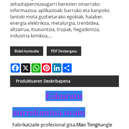
zehaztapen/ezaugarri berezien oinarrizko
informazioa: aplikazioak: barruko eta kanpoko
lantoki mota guztietarako egokiak, halaber,
energia elektrikoa, metalurgia, trenbidea,
altzairua, itsasontzia, tropak, hegazkintza,
industria kimikoa,...
Bidali kontsulta
PDF Deskargatu
Facebook
X
WhatsApp
Pinterest
LinkedIn
Share
Produktuaren Deskribapena
Eskuratu
aurrekontua orain
Fabrikatzaile profesional gisa,
Mao Tong
Aangle