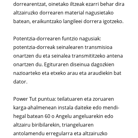
dorrearentzat, oinetako iltzeak ezarri behar dira
altzairuzko dorrearen material nagusietako
batean, eraikuntzako langileei dorrera igotzeko.
Potentzia-dorrearen funtzio nagusiak:
potentzia-dorreak seinalearen transmisioa
onartzen du eta seinalea transmititzeko antena
onartzen du. Egituraren diseinua dagozkien
nazioarteko eta etxeko arau eta araudiekin bat
dator.
Power Tut puntua: teilatuaren eta zoruaren
karga-ahalmenean instala daiteke edo mendi-
hegal batean 60 o Angelu angeluarekin edo
altzairu biribilarekin, triangeluaren
antolamendu erregularra eta altzairuzko