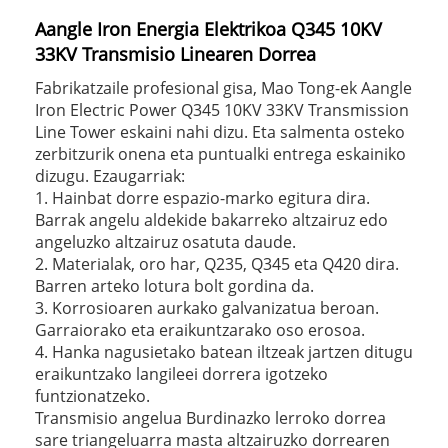
Aangle Iron Energia Elektrikoa Q345 10KV
33KV Transmisio Linearen Dorrea
Fabrikatzaile profesional gisa, Mao Tong-ek Aangle
Iron Electric Power Q345 10KV 33KV Transmission
Line Tower eskaini nahi dizu. Eta salmenta osteko
zerbitzurik onena eta puntualki entrega eskainiko
dizugu. Ezaugarriak:
1. Hainbat dorre espazio-marko egitura dira.
Barrak angelu aldekide bakarreko altzairuz edo
angeluzko altzairuz osatuta daude.
2. Materialak, oro har, Q235, Q345 eta Q420 dira.
Barren arteko lotura bolt gordina da.
3. Korrosioaren aurkako galvanizatua beroan.
Garraiorako eta eraikuntzarako oso erosoa.
4. Hanka nagusietako batean iltzeak jartzen ditugu
eraikuntzako langileei dorrera igotzeko
funtzionatzeko.
Transmisio angelua Burdinazko lerroko dorrea
sare triangeluarra masta altzairuzko dorrearen