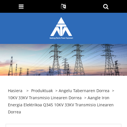
Hasiera
>
Produktuak
>
Angelu Tabernaren Dorrea
>
10KV 33KV Transmisio Linearen Dorrea
> Aangle Iron
Energia Elektrikoa Q345 10KV 33KV Transmisio Linearen
Dorrea