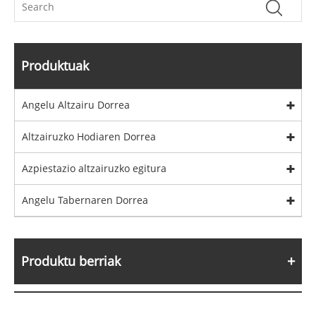
Produktuak
Angelu Altzairu Dorrea
Altzairuzko Hodiaren Dorrea
Azpiestazio altzairuzko egitura
Angelu Tabernaren Dorrea
Produktu berriak