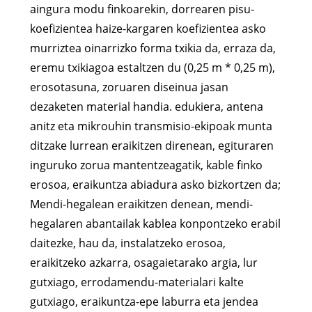
aingura modu finkoarekin, dorrearen pisu-
koefizientea haize-kargaren koefizientea asko
murriztea oinarrizko forma txikia da, erraza da,
eremu txikiagoa estaltzen du (0,25 m * 0,25 m),
erosotasuna, zoruaren diseinua jasan
dezaketen material handia. edukiera, antena
anitz eta mikrouhin transmisio-ekipoak munta
ditzake lurrean eraikitzen direnean, egituraren
inguruko zorua mantentzeagatik, kable finko
erosoa, eraikuntza abiadura asko bizkortzen da;
Mendi-hegalean eraikitzen denean, mendi-
hegalaren abantailak kablea konpontzeko erabil
daitezke, hau da, instalatzeko erosoa,
eraikitzeko azkarra, osagaietarako argia, lur
gutxiago, errodamendu-materialari kalte
gutxiago, eraikuntza-epe laburra eta jendea