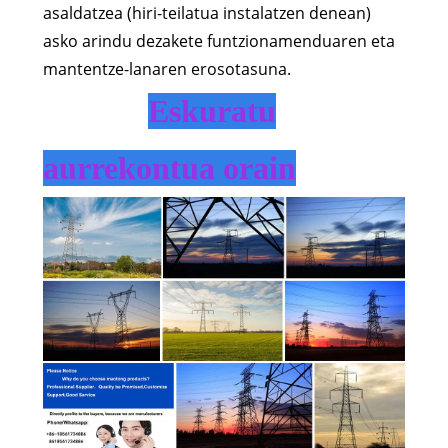
asaldatzea (hiri-teilatua instalatzen denean)
asko arindu dezakete funtzionamenduaren eta
mantentze-lanaren erosotasuna.
Eskuratu
aurrekontua orain