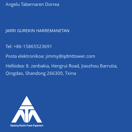
Angelu Tabernaren Dorrea
JARRI GUREKIN HARREMANETAN
Tel: +86-15865523691
Posta elektronikoa: jimmy@qdmttower.com
Helbidea: 8. zenbakia, Hengrui Road, Jiaozhou Barrutia,
Qingdao, Shandong 266300, Txina