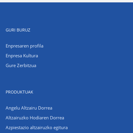
GURI BURUZ
Enpresaren profila
Enpresa Kultura
Gure Zerbitzua
PRODUKTUAK
Angelu Altzairu Dorrea
Altzairuzko Hodiaren Dorrea
Azpiestazio altzairuzko egitura