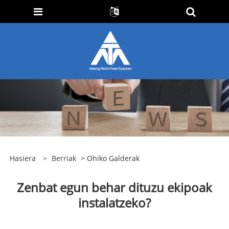
Hasiera
>
Berriak
>
Ohiko Galderak
Zenbat egun behar dituzu ekipoak
instalatzeko?