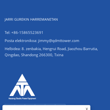
JARRI GUREKIN HARREMANETAN
Tel: +86-15865523691
Posta elektronikoa: jimmy@qdmttower.com
Helbidea: 8. zenbakia, Hengrui Road, Jiaozhou Barrutia,
Qingdao, Shandong 266300, Txina
X