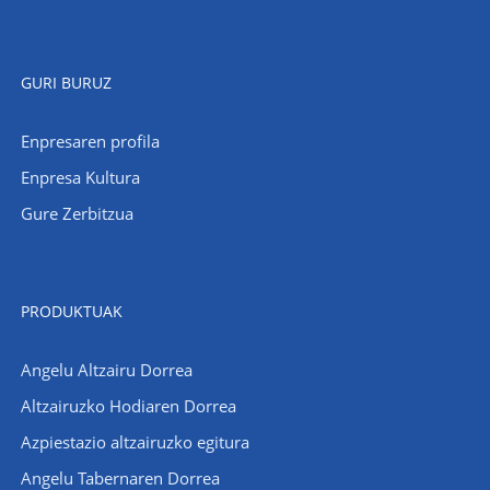
GURI BURUZ
Enpresaren profila
Enpresa Kultura
Gure Zerbitzua
PRODUKTUAK
Angelu Altzairu Dorrea
Altzairuzko Hodiaren Dorrea
Azpiestazio altzairuzko egitura
Angelu Tabernaren Dorrea