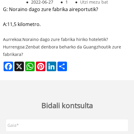
●
2022-06-27
●
1
●
Utzi mezu bat
G: Noraino dago zure fabrika aireportutik?
A:11,5 kilometro.
Aurrekoa:
Noraino dago zure fabrika hiriko hoteletik?
Hurrengoa:
Zenbat denbora beharko da Guangzhoutik zure
fabrikara?
Facebook
X
WhatsApp
Pinterest
LinkedIn
Share
Bidali kontsulta