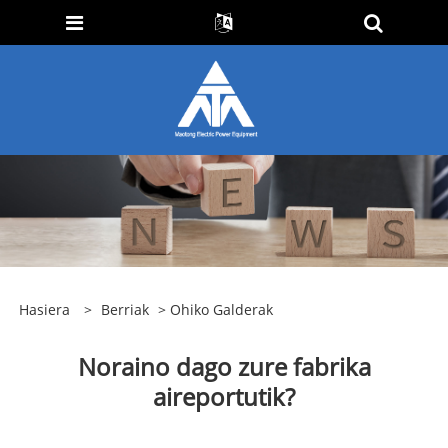
Hasiera
>
Berriak
>
Ohiko Galderak
Noraino dago zure fabrika
aireportutik?