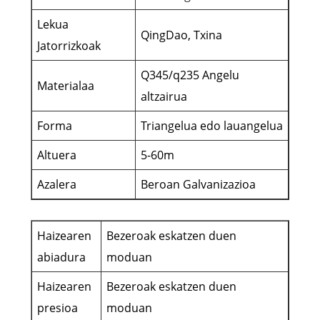
Lekua
QingDao, Txina
Jatorrizkoak
Q345/q235 Angelu
Materialaa
altzairua
Forma
Triangelua edo lauangelua
Altuera
5-60m
Azalera
Beroan Galvanizazioa
Haizearen
Bezeroak eskatzen duen
abiadura
moduan
Haizearen
Bezeroak eskatzen duen
presioa
moduan