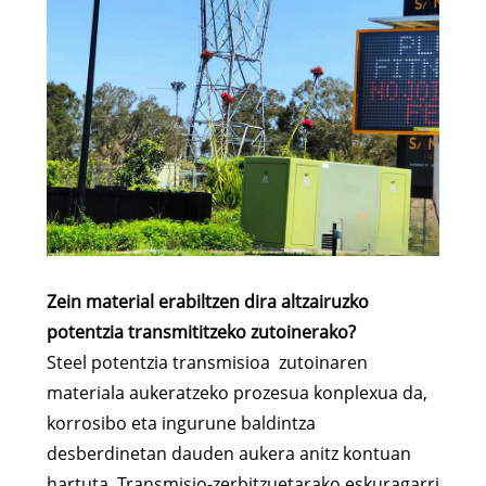
Zein material erabiltzen dira altzairuzko
potentzia transmititzeko zutoinerako?
Steel potentzia transmisioa zutoinaren
materiala aukeratzeko prozesua konplexua da,
korrosibo eta ingurune baldintza
desberdinetan dauden aukera anitz kontuan
hartuta. Transmisio-zerbitzuetarako eskuragarri