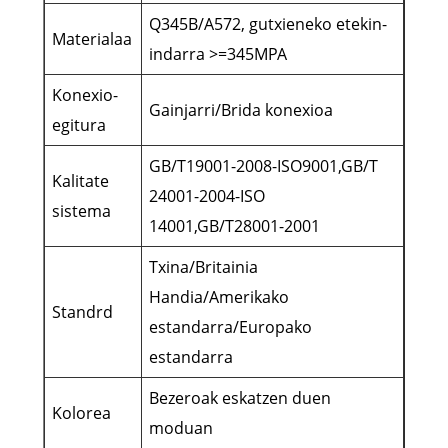
Q345B/A572, gutxieneko etekin-
Materialaa
indarra >=345MPA
Konexio-
Gainjarri/Brida konexioa
egitura
GB/T19001-2008-ISO9001,GB/T
Kalitate
24001-2004-ISO
sistema
14001,GB/T28001-2001
Txina/Britainia
Handia/Amerikako
Standrd
estandarra/Europako
estandarra
Bezeroak eskatzen duen
Kolorea
moduan