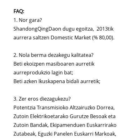
FAQ:
1. Nor gara?
ShandongQingDaon dugu egoitza, 2013tik
aurrera saltzen Domestic Market (% 80,00).
2. Nola berma dezakegu kalitatea?
Beti ekoizpen masiboaren aurretik
aurreprodukzio lagin bat;
Beti azken Ikuskapena bidali aurretik;
3. Zer eros diezagukezu?
Potentzia Transmisioko Altzairuzko Dorrea,
Zutoin Elektrikoetarako Gurutze Besoak eta
Zutoin Bandak, Ekipamenduen Euskarrirako
Zutabeak, Eguzki Panelen Euskarri Markoak,