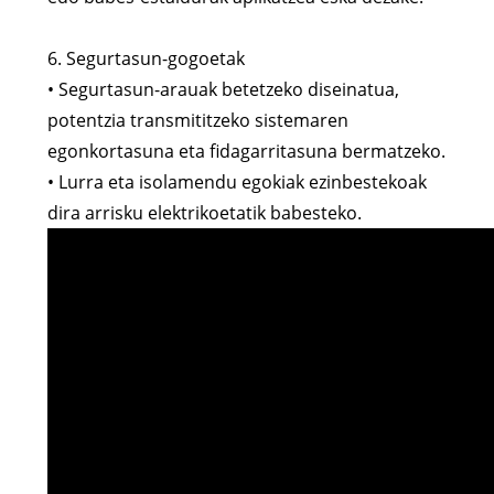
6. Segurtasun-gogoetak
• Segurtasun-arauak betetzeko diseinatua,
potentzia transmititzeko sistemaren
egonkortasuna eta fidagarritasuna bermatzeko.
• Lurra eta isolamendu egokiak ezinbestekoak
dira arrisku elektrikoetatik babesteko.