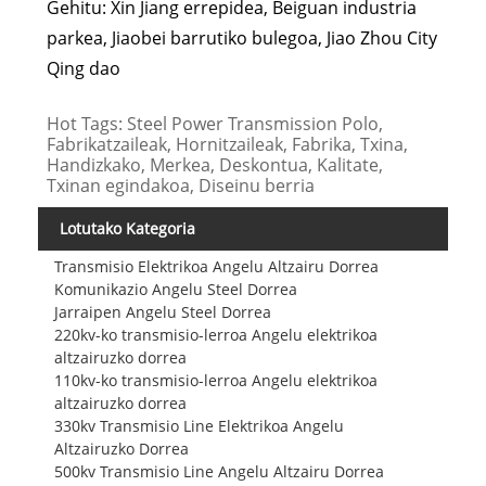
Gehitu: Xin Jiang errepidea, Beiguan industria
parkea, Jiaobei barrutiko bulegoa, Jiao Zhou City
Qing dao
Hot Tags: Steel Power Transmission Polo,
Fabrikatzaileak, Hornitzaileak, Fabrika, Txina,
Handizkako, Merkea, Deskontua, Kalitate,
Txinan egindakoa, Diseinu berria
Lotutako Kategoria
Transmisio Elektrikoa Angelu Altzairu Dorrea
Komunikazio Angelu Steel Dorrea
Jarraipen Angelu Steel Dorrea
220kv-ko transmisio-lerroa Angelu elektrikoa
altzairuzko dorrea
110kv-ko transmisio-lerroa Angelu elektrikoa
altzairuzko dorrea
330kv Transmisio Line Elektrikoa Angelu
Altzairuzko Dorrea
500kv Transmisio Line Angelu Altzairu Dorrea