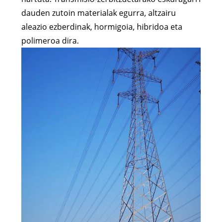
dauden zutoin materialak egurra, altzairu
aleazio ezberdinak, hormigoia, hibridoa eta
polimeroa dira.