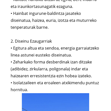
eta iraunkortasunagatik ezaguna.
• Hainbat ingurune-baldintza jasateko
diseinatua, haizea, euria, izotza eta muturreko
tenperaturak barne.
2. Diseinu Ezaugarriak
• Egitura altua eta sendoa, energia garraiatzeko
linea astunei eusteko diseinatua.
• Zeharkako forma desberdinak izan ditzake
(adibidez, zirkularra, poligonala) indar eta
haizearen erresistentzia ezin hobea izateko.
• Isolatzaileen eta eroaleen atxikimendu puntuz
hornitua.