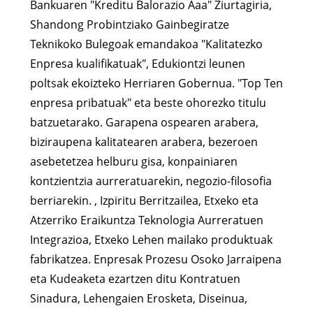
Bankuaren "Kreditu Balorazio Aaa" Ziurtagiria,
Shandong Probintziako Gainbegiratze
Teknikoko Bulegoak emandakoa "Kalitatezko
Enpresa kualifikatuak", Edukiontzi leunen
poltsak ekoizteko Herriaren Gobernua. "Top Ten
enpresa pribatuak" eta beste ohorezko titulu
batzuetarako. Garapena ospearen arabera,
biziraupena kalitatearen arabera, bezeroen
asebetetzea helburu gisa, konpainiaren
kontzientzia aurreratuarekin, negozio-filosofia
berriarekin. , Izpiritu Berritzailea, Etxeko eta
Atzerriko Eraikuntza Teknologia Aurreratuen
Integrazioa, Etxeko Lehen mailako produktuak
fabrikatzea. Enpresak Prozesu Osoko Jarraipena
eta Kudeaketa ezartzen ditu Kontratuen
Sinadura, Lehengaien Erosketa, Diseinua,