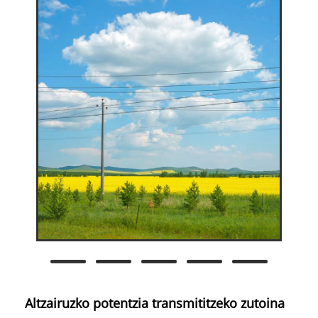
Altzairuzko potentzia transmititzeko zutoina