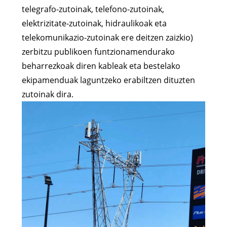
telegrafo-zutoinak, telefono-zutoinak,
elektrizitate-zutoinak, hidraulikoak eta
telekomunikazio-zutoinak ere deitzen zaizkio)
zerbitzu publikoen funtzionamendurako
beharrezkoak diren kableak eta bestelako
ekipamenduak laguntzeko erabiltzen dituzten
zutoinak dira.