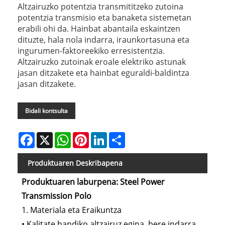
Altzairuzko potentzia transmititzeko zutoina
potentzia transmisio eta banaketa sistemetan
erabili ohi da. Hainbat abantaila eskaintzen
dituzte, hala nola indarra, iraunkortasuna eta
ingurumen-faktoreekiko erresistentzia.
Altzairuzko zutoinak eroale elektriko astunak
jasan ditzakete eta hainbat eguraldi-baldintza
jasan ditzakete.
Bidali kontsulta
Facebook
X
WhatsApp
Pinterest
LinkedIn
Share
Produktuaren Deskribapena
Produktuaren laburpena: Steel Power
Transmission Polo
1. Materiala eta Eraikuntza
• Kalitate handiko altzairuz egina, bere indarra