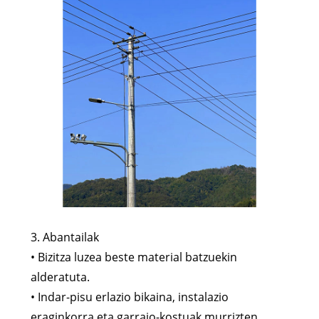
3. Abantailak
• Bizitza luzea beste material batzuekin
alderatuta.
• Indar-pisu erlazio bikaina, instalazio
eraginkorra eta garraio-kostuak murrizten