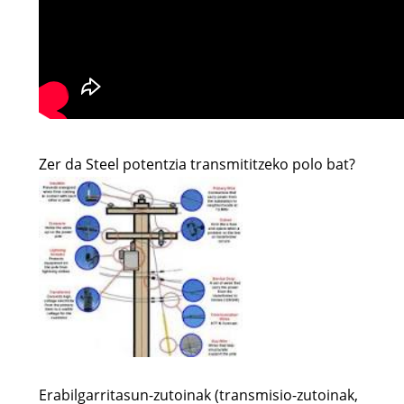
Zer da Steel potentzia transmititzeko polo bat?
Erabilgarritasun-zutoinak (transmisio-zutoinak,