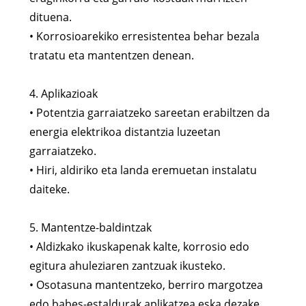
dituena.
• Korrosioarekiko erresistentea behar bezala
tratatu eta mantentzen denean.
4. Aplikazioak
• Potentzia garraiatzeko sareetan erabiltzen da
energia elektrikoa distantzia luzeetan
garraiatzeko.
• Hiri, aldiriko eta landa eremuetan instalatu
daiteke.
5. Mantentze-baldintzak
• Aldizkako ikuskapenak kalte, korrosio edo
egitura ahuleziaren zantzuak ikusteko.
• Osotasuna mantentzeko, berriro margotzea
edo babes-estaldurak aplikatzea eska dezake.