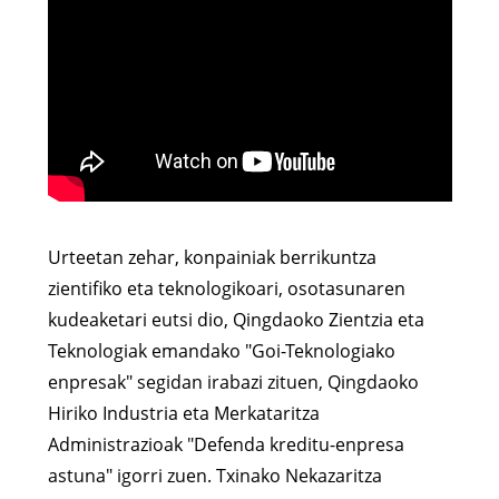
Urteetan zehar, konpainiak berrikuntza
zientifiko eta teknologikoari, osotasunaren
kudeaketari eutsi dio, Qingdaoko Zientzia eta
Teknologiak emandako "Goi-Teknologiako
enpresak" segidan irabazi zituen, Qingdaoko
Hiriko Industria eta Merkataritza
Administrazioak "Defenda kreditu-enpresa
astuna" igorri zuen. Txinako Nekazaritza