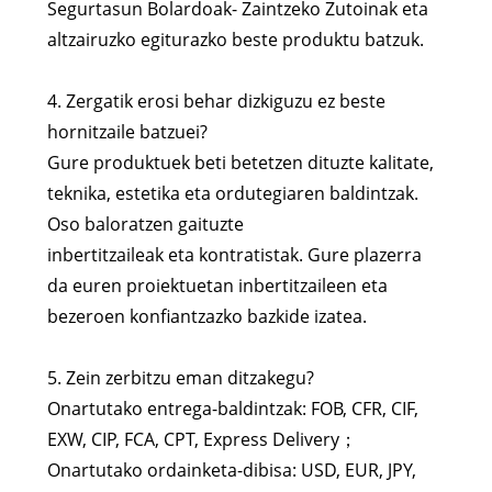
Segurtasun Bolardoak- Zaintzeko Zutoinak eta
altzairuzko egiturazko beste produktu batzuk.
4. Zergatik erosi behar dizkiguzu ez beste
hornitzaile batzuei?
Gure produktuek beti betetzen dituzte kalitate,
teknika, estetika eta ordutegiaren baldintzak.
Oso baloratzen gaituzte
inbertitzaileak eta kontratistak. Gure plazerra
da euren proiektuetan inbertitzaileen eta
bezeroen konfiantzazko bazkide izatea.
5. Zein zerbitzu eman ditzakegu?
Onartutako entrega-baldintzak: FOB, CFR, CIF,
EXW, CIP, FCA, CPT, Express Delivery；
Onartutako ordainketa-dibisa: USD, EUR, JPY,