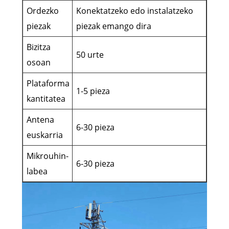
Ordezko
Konektatzeko edo instalatzeko
piezak
piezak emango dira
Bizitza
50 urte
osoan
Plataforma
1-5 pieza
kantitatea
Antena
6-30 pieza
euskarria
Mikrouhin-
6-30 pieza
labea