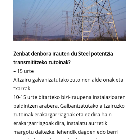
Zenbat denbora irauten du Steel potentzia
transmititzeko zutoinak?
– 15 urte
Altzairu galvanizatutako zutoinen alde onak eta
txarrak
10-15 urte bitarteko bizi-iraupena instalazioaren
baldintzen arabera. Galbanizatutako altzairuzko
zutoinak erakargarriagoak eta ez dira hain
erakargarriagoak dira, instalatu aurretik
margotu daitezke, lehendik dagoen edo berri