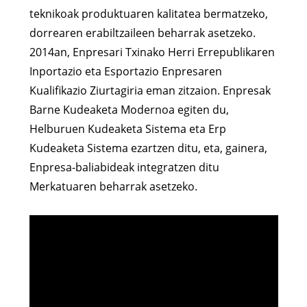
teknikoak produktuaren kalitatea bermatzeko,
dorrearen erabiltzaileen beharrak asetzeko.
2014an, Enpresari Txinako Herri Errepublikaren
Inportazio eta Esportazio Enpresaren
Kualifikazio Ziurtagiria eman zitzaion. Enpresak
Barne Kudeaketa Modernoa egiten du,
Helburuen Kudeaketa Sistema eta Erp
Kudeaketa Sistema ezartzen ditu, eta, gainera,
Enpresa-baliabideak integratzen ditu
Merkatuaren beharrak asetzeko.