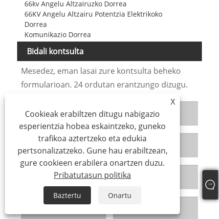
66kv Angelu Altzairuzko Dorrea
66KV Angelu Altzairu Potentzia Elektrikoko
Dorrea
Komunikazio Dorrea
Bidali kontsulta
Mesedez, eman lasai zure kontsulta beheko
formularioan. 24 ordutan erantzungo dizugu.
X
Cookieak erabiltzen ditugu nabigazio
esperientzia hobea eskaintzeko, guneko
trafikoa aztertzeko eta edukia
pertsonalizatzeko. Gune hau erabiltzean,
gure cookieen erabilera onartzen duzu.
Pribatutasun politika
Baztertu
Onartu