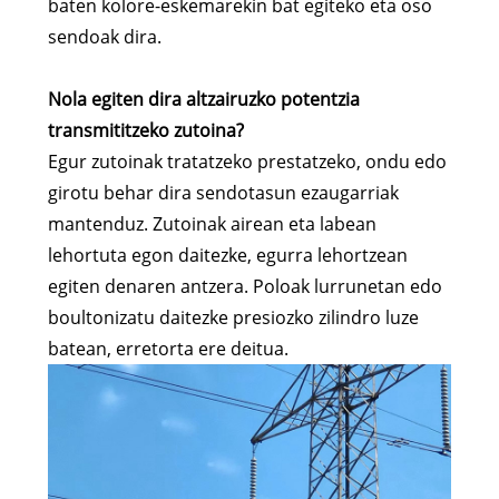
baten kolore-eskemarekin bat egiteko eta oso
sendoak dira.
Nola egiten dira altzairuzko potentzia
transmititzeko zutoina?
Egur zutoinak tratatzeko prestatzeko, ondu edo
girotu behar dira sendotasun ezaugarriak
mantenduz. Zutoinak airean eta labean
lehortuta egon daitezke, egurra lehortzean
egiten denaren antzera. Poloak lurrunetan edo
boultonizatu daitezke presiozko zilindro luze
batean, erretorta ere deitua.