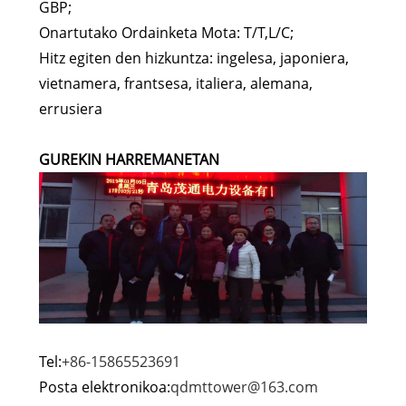
GBP;
Onartutako Ordainketa Mota: T/T,L/C;
Hitz egiten den hizkuntza: ingelesa, japoniera,
vietnamera, frantsesa, italiera, alemana,
errusiera
GUREKIN HARREMANETAN
Tel:
+86-15865523691
Posta elektronikoa:
qdmttower@163.com