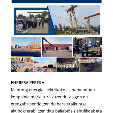
ENPRESA PERFILA
Maotong energia elektrikoko ekipamenduen
konpainia merkatura zuzenduta egon da,
etengabe sendotzen du bere eraikuntza,
aktiboki erabiltzen ditu baliabide zientifikoak eta