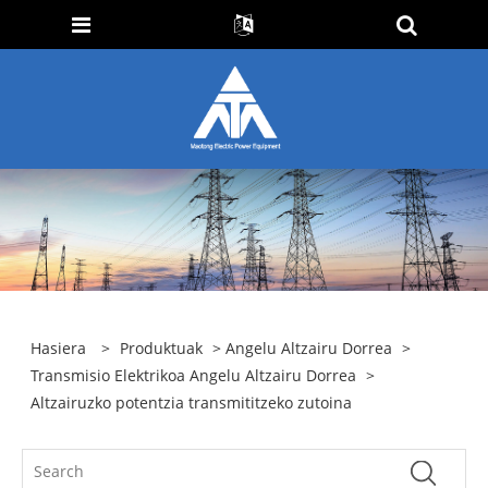
Hasiera
>
Produktuak
>
Angelu Altzairu Dorrea
>
Transmisio Elektrikoa Angelu Altzairu Dorrea
>
Altzairuzko potentzia transmititzeko zutoina