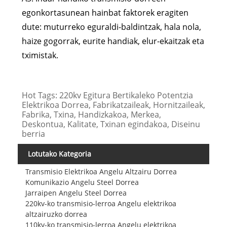
egonkortasunean hainbat faktorek eragiten
dute: muturreko eguraldi-baldintzak, hala nola,
haize gogorrak, eurite handiak, elur-ekaitzak eta
tximistak.
Hot Tags: 220kv Egitura Bertikaleko Potentzia
Elektrikoa Dorrea, Fabrikatzaileak, Hornitzaileak,
Fabrika, Txina, Handizkakoa, Merkea,
Deskontua, Kalitate, Txinan egindakoa, Diseinu
berria
Lotutako Kategoria
Transmisio Elektrikoa Angelu Altzairu Dorrea
Komunikazio Angelu Steel Dorrea
Jarraipen Angelu Steel Dorrea
220kv-ko transmisio-lerroa Angelu elektrikoa
altzairuzko dorrea
110kv-ko transmisio-lerroa Angelu elektrikoa