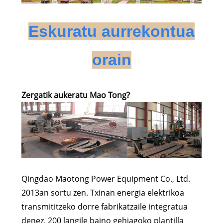
Eskuratu aurrekontua
orain
Zergatik aukeratu Mao Tong?
Qingdao Maotong Power Equipment Co., Ltd.
2013an sortu zen. Txinan energia elektrikoa
transmititzeko dorre fabrikatzaile integratua
denez, 200 langile baino gehiagoko plantilla