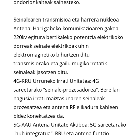
ondorioz kalteak saihesteko.
Seinalearen transmisioa eta harrera nukleoa
Antena: Hari gabeko komunikazioaren gakoa.
220kv egitura bertikaleko potentzia elektrikoko
dorreak seinale elektrikoak uhin
elektromagnetiko bihurtzen ditu
transmisiorako eta gailu mugikorretatik
seinaleak jasotzen ditu.
4G-RRU Urruneko Irrati Unitatea: 4G
sareetarako "seinale-prozesadorea". Bere lan
nagusia irrati-maiztasunaren seinaleak
prozesatzea eta antena RF elikadura kableen
bidez konektatzea da.
5G-AAU Antena Unitate Aktiboa: 5G sareetarako
"hub integratua". RRU eta antena funtzio