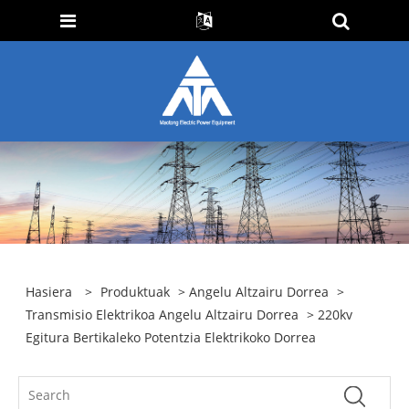
Hasiera
>
Produktuak
>
Angelu Altzairu Dorrea
>
Transmisio Elektrikoa Angelu Altzairu Dorrea
> 220kv
Egitura Bertikaleko Potentzia Elektrikoko Dorrea