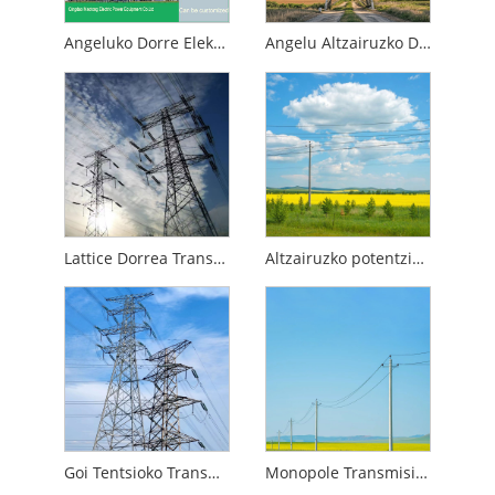
Angeluko ​​Dorre Elektrikoa Transmisio Dorrea Q235 SS400
Angelu Altzairuzko Dorreak
Lattice Dorrea Transmisio Linea
Altzairuzko potentzia transmititzeko zutoina
Goi Tentsioko Transmisio Dorrea
Monopole Transmisio Dorrea