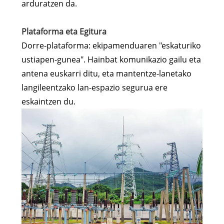
arduratzen da.
Plataforma eta Egitura
Dorre-plataforma: ekipamenduaren "eskaturiko
ustiapen-gunea". Hainbat komunikazio gailu eta
antena euskarri ditu, eta mantentze-lanetako
langileentzako lan-espazio segurua ere
eskaintzen du.