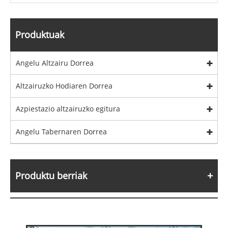
Produktuak
Angelu Altzairu Dorrea
Altzairuzko Hodiaren Dorrea
Azpiestazio altzairuzko egitura
Angelu Tabernaren Dorrea
Produktu berriak