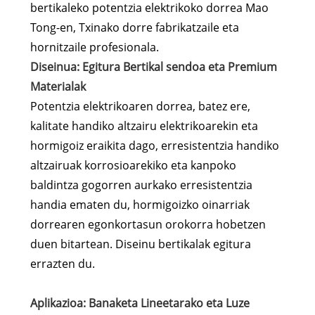
bertikaleko potentzia elektrikoko dorrea Mao
Tong-en, Txinako dorre fabrikatzaile eta
hornitzaile profesionala.
Diseinua: Egitura Bertikal sendoa eta Premium
Materialak
Potentzia elektrikoaren dorrea, batez ere,
kalitate handiko altzairu elektrikoarekin eta
hormigoiz eraikita dago, erresistentzia handiko
altzairuak korrosioarekiko eta kanpoko
baldintza gogorren aurkako erresistentzia
handia ematen du, hormigoizko oinarriak
dorrearen egonkortasun orokorra hobetzen
duen bitartean. Diseinu bertikalak egitura
errazten du.
Aplikazioa: Banaketa Lineetarako eta Luze