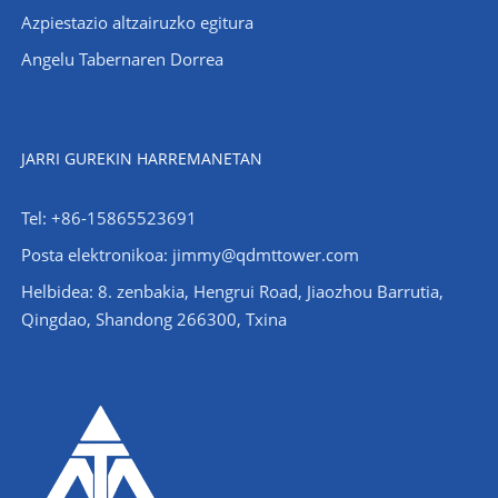
Azpiestazio altzairuzko egitura
Angelu Tabernaren Dorrea
JARRI GUREKIN HARREMANETAN
Tel: +86-15865523691
Posta elektronikoa: jimmy@qdmttower.com
Helbidea: 8. zenbakia, Hengrui Road, Jiaozhou Barrutia,
Qingdao, Shandong 266300, Txina