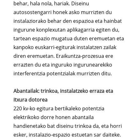
behar, hala nola, hariak. Diseinu
autosostengarri honek asko murrizten du
instalaziorako behar den espazioa eta hainbat
ingurune konplexutan aplikagarria egiten du,
tartean espazio mugatua duten eremuetan eta
kanpoko euskarri-egiturak instalatzen zailak
diren eremuetan. Eraikuntza-prozesua ere
errazten du eta inguruko ingurunearekiko
interferentzia potentzialak murrizten ditu.
Abantailak: trinkoa, instalatzeko erraza eta
itxura dotorea
220 kv-ko egitura bertikaleko potentzia
elektrikoko dorre honen abantaila
handienetako bat diseinu trinkoa da, eta horri
esker, instalazio-espazio estuetan sar daiteke.