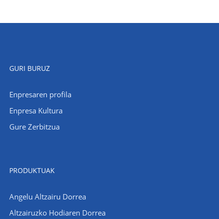
GURI BURUZ
Enpresaren profila
Enpresa Kultura
Gure Zerbitzua
PRODUKTUAK
Angelu Altzairu Dorrea
Altzairuzko Hodiaren Dorrea