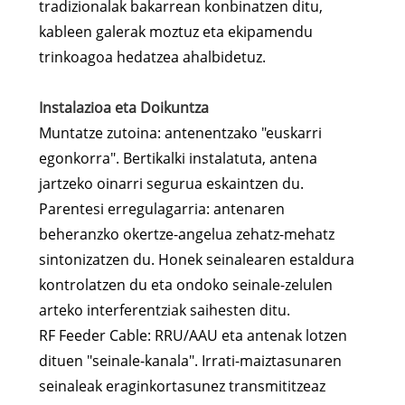
tradizionalak bakarrean konbinatzen ditu,
kableen galerak moztuz eta ekipamendu
trinkoagoa hedatzea ahalbidetuz.
Instalazioa eta Doikuntza
Muntatze zutoina: antenentzako "euskarri
egonkorra". Bertikalki instalatuta, antena
jartzeko oinarri segurua eskaintzen du.
Parentesi erregulagarria: antenaren
beheranzko okertze-angelua zehatz-mehatz
sintonizatzen du. Honek seinalearen estaldura
kontrolatzen du eta ondoko seinale-zelulen
arteko interferentziak saihesten ditu.
RF Feeder Cable: RRU/AAU eta antenak lotzen
dituen "seinale-kanala". Irrati-maiztasunaren
seinaleak eraginkortasunez transmititzeaz