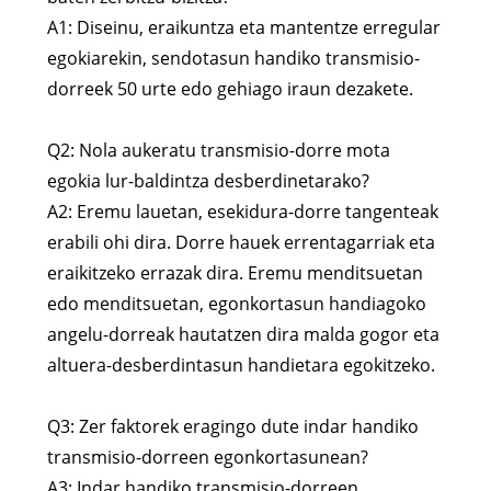
A1: Diseinu, eraikuntza eta mantentze erregular
egokiarekin, sendotasun handiko transmisio-
dorreek 50 urte edo gehiago iraun dezakete.
Q2: Nola aukeratu transmisio-dorre mota
egokia lur-baldintza desberdinetarako?
A2: Eremu lauetan, esekidura-dorre tangenteak
erabili ohi dira. Dorre hauek errentagarriak eta
eraikitzeko errazak dira. Eremu menditsuetan
edo menditsuetan, egonkortasun handiagoko
angelu-dorreak hautatzen dira malda gogor eta
altuera-desberdintasun handietara egokitzeko.
Q3: Zer faktorek eragingo dute indar handiko
transmisio-dorreen egonkortasunean?
A3: Indar handiko transmisio-dorreen