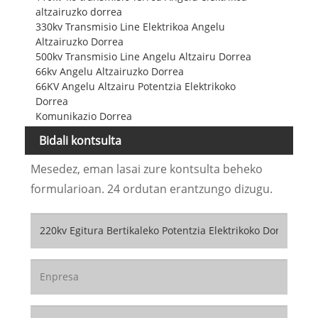
altzairuzko dorrea
330kv Transmisio Line Elektrikoa Angelu
Altzairuzko Dorrea
500kv Transmisio Line Angelu Altzairu Dorrea
66kv Angelu Altzairuzko Dorrea
66KV Angelu Altzairu Potentzia Elektrikoko
Dorrea
Komunikazio Dorrea
Bidali kontsulta
Mesedez, eman lasai zure kontsulta beheko
formularioan. 24 ordutan erantzungo dizugu.