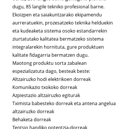
dugu, 85 langile tekniko profesional barne.
Ekoizpen eta saiakuntzarako ekipamendu
aurreratuekin, prozesatzeko teknika helduekin
eta kudeaketa sistema osoko estandarrekin
ziurtatutako kalitatea bermatzeko sistema
integralarekin hornituta, gure produktuen
kalitate fidagarria bermatzen dugu.
Maotong produktu sorta zabalean
espezializatuta dago, besteak beste:
Altzairuzko hodi elektrikoen dorreak
Komunikazio txokoko dorreak
Azpiestazio altzairuzko egiturak
Tximista babesteko dorreak eta antena angelua
altzairuzko dorreak
Behaketa dorreak
Tentsio handiko potentzia-dorreak