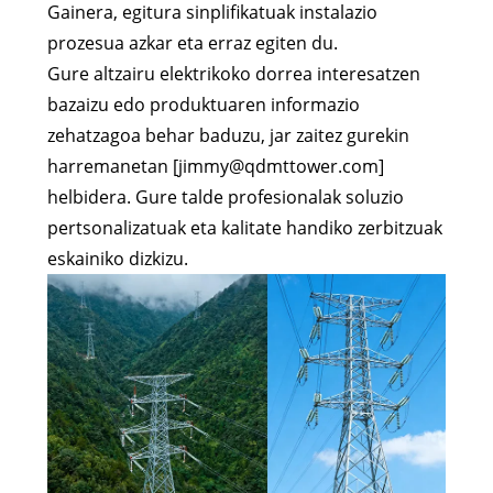
Gainera, egitura sinplifikatuak instalazio
prozesua azkar eta erraz egiten du.
Gure altzairu elektrikoko dorrea interesatzen
bazaizu edo produktuaren informazio
zehatzagoa behar baduzu, jar zaitez gurekin
harremanetan [jimmy@qdmttower.com]
helbidera. Gure talde profesionalak soluzio
pertsonalizatuak eta kalitate handiko zerbitzuak
eskainiko dizkizu.