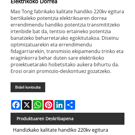
Elektrikoko Dorrea
Mao Tong fabrikako kalitate handiko 220kv egitura
bertikaleko potentzia elektrikoaren dorrea
errendimendu handiko potentzia transmititzeko
irtenbide bat da, tentsio ertaineko potentzia
banatzeko beharretarako egokitutakoa. Diseinu
optimizatuarekin eta errendimendu
fidagarriarekin, transmisio ekipamendu trinko eta
eraginkorra behar duten sare elektrikoko
proiektuetarako hobetsitako aukera bihurtu da.
Erosi orain promozio-deskontuez gozatzeko.
Bidali kontsulta
Facebook
X
WhatsApp
Pinterest
LinkedIn
Share
Produktuaren Deskribapena
Handizkako kalitate handiko 220kv egitura