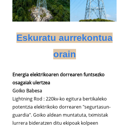
Eskuratu aurrekontua
orain
Energia elektrikoaren dorrearen funtsezko
osagaiak ulertzea
Goiko Babesa
Lightning Rod : 220kv-ko egitura bertikaleko
potentzia elektrikoko dorrearen "segurtasun-
guardia". Goiko aldean muntatuta, tximistak
lurrera bideratzen ditu ekipoak kolpeen