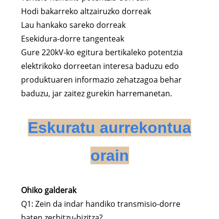
Hodi bakarreko altzairuzko dorreak
Lau hankako sareko dorreak
Esekidura-dorre tangenteak
Gure 220kV-ko egitura bertikaleko potentzia
elektrikoko dorreetan interesa baduzu edo
produktuaren informazio zehatzagoa behar
baduzu, jar zaitez gurekin harremanetan.
Eskuratu aurrekontua
orain
Ohiko galderak
Q1: Zein da indar handiko transmisio-dorre
baten zerbitzu-bizitza?