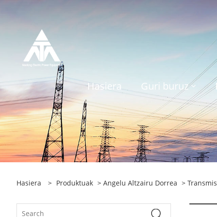
Hasiera
Guri buruz
Hasiera
>
Produktuak
>
Angelu Altzairu Dorrea
>
Transmisi