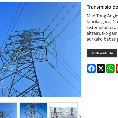
Transmisio do
Mao Tong Angle 
fabrika gara, G
sistemetan erab
altzairuzko gain
aurkako babes 
Bidali kontsulta
Facebook
X
W