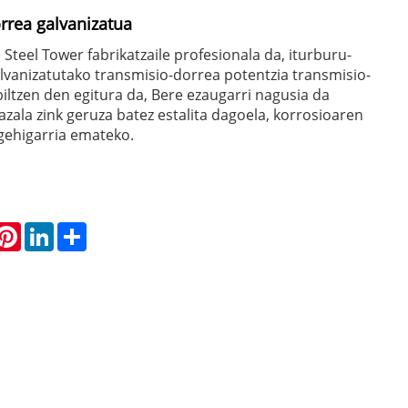
rrea galvanizatua
Steel Tower fabrikatzaile profesionala da, iturburu-
alvanizatutako transmisio-dorrea potentzia transmisio-
iltzen den egitura da, Bere ezaugarri nagusia da
azala zink geruza batez estalita dagoela, korrosioaren
gehigarria emateko.
hatsApp
Pinterest
LinkedIn
Share