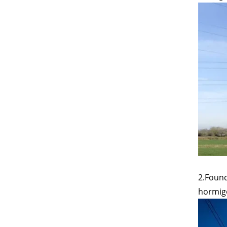
2.Found
hormig