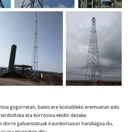
intza gogorretan, batez ere kostaldeko eremuetan edo
herdoiltzea eta korrosioa ekidin dezake.
io-dorre galvanizatuak iraunkortasun handiagoa du,
tasuna murrizten ditu.