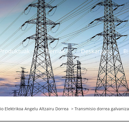
Produktuak
Berriak
Deskargatu
Bi
o Elektrikoa Angelu Altzairu Dorrea
> Transmisio dorrea galvaniz