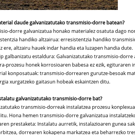
terial daude galvanizatutako transmisio-dorre batean?
sio-dorre galvanizatua honako materialez osatuta dago no
istentzia handiko altzairua: erresistentzia handiko transmisi
z ere, altzairu hauek indar handia eta luzapen handia dute.
ip galbanizatu estaldura: Galvanizatutako transmisio-dorre a
ra-prozesu honek korrosioaren babesa ez ezik, egituraren 
rial konposatuak: transmisio-dorrearen gurutze-besoak mat
rgia xurgatzeko gaitasun hobeak eskaintzen ditu.
stalatu galvanizatutako transmisio-dorre bat?
zatutako transmisio-dorreak instalatzea prozesu konplexua d
itu. Hona hemen transmisio-dorre galvanizatua instalatzek
ren prestaketa: Instalatu aurretik, instalazioaren gunea sa
arbitzea, dorrearen kokapena markatzea eta beharrezko tres