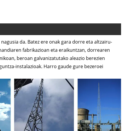
nagusia da. Batez ere onak gara dorre eta altzairu-
handiaren fabrikazioan eta eraikuntzan, dorrearen
ikoan, beroan galvanizatutako aleazio berezien
guntza-instalazioak. Harro gaude gure bezeroei