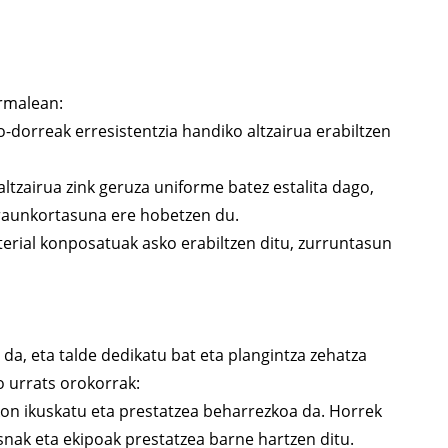
rmalean:
o-dorreak erresistentzia handiko altzairua erabiltzen
ltzairua zink geruza uniforme batez estalita dago,
iraunkortasuna ere hobetzen du.
erial konposatuak asko erabiltzen ditu, zurruntasun
a, eta talde dedikatu bat eta plangintza zehatza
o urrats orokorrak:
kon ikuskatu eta prestatzea beharrezkoa da. Horrek
nak eta ekipoak prestatzea barne hartzen ditu.