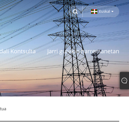
Euskal
dali Kontsulta
Jarri gurekin harremanetan
atua