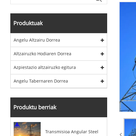
Produktuak
Angelu Altzairu Dorrea
Altzairuzko Hodiaren Dorrea
Azpiestazio altzairuzko egitura
Angelu Tabernaren Dorrea
Produktu berriak
Transmisioa Angular Steel