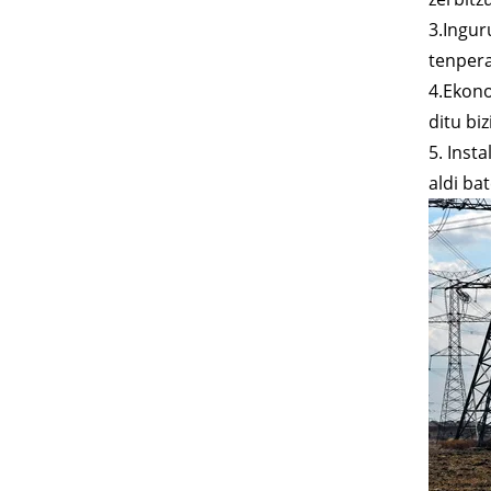
3.Ingur
tenpera
4.Ekono
ditu bi
5. Inst
aldi ba