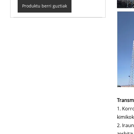
Produktu berri guztiak
Transmi
1. Korr
kimikok
2. Irau
zerbitz