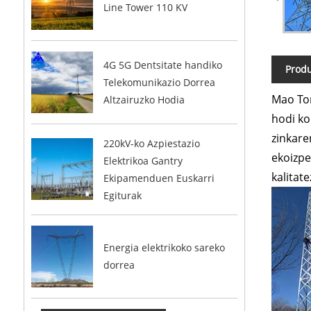
Line Tower 110 KV
4G 5G Dentsitate handiko
Prod
Telekomunikazio Dorrea
Mao Ton
Altzairuzko Hodia
hodi ko
zinkare
220kV-ko Azpiestazio
ekoizpe
Elektrikoa Gantry
kalitat
Ekipamenduen Euskarri
Egiturak
Energia elektrikoko sareko
dorrea