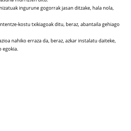
zatuak ingurune gogorrak jasan ditzake, hala nola,
entze-kostu txikiagoak ditu, beraz, abantaila gehiago
zioa nahiko erraza da, beraz, azkar instalatu daiteke,
o egokia.