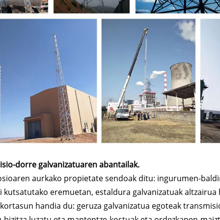
sio-dorre galvanizatuaren abantailak.
osioaren aurkako propietate sendoak ditu: ingurumen-bald
i kutsatutako eremuetan, estaldura galvanizatuak altzairua 
nkortasun handia du: geruza galvanizatua egoteak transmis
u-bizitza luzatu eta mantentze-kostuak eta ordezkapen-maiz