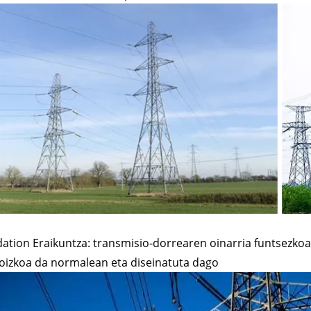
ation Eraikuntza: transmisio-dorrearen oinarria funtsezko
oizkoa da normalean eta diseinatuta dago