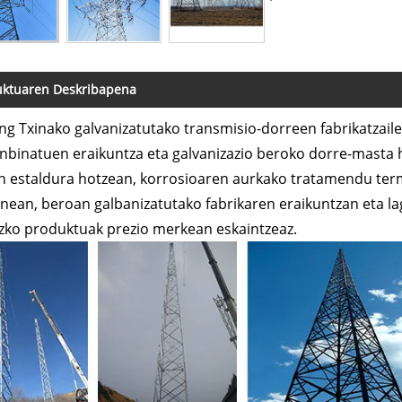
uktuaren Deskribapena
g Txinako galvanizatutako transmisio-dorreen fabrikatzaile 
nbinatuen eraikuntza eta galvanizazio beroko dorre-masta 
n estaldura hotzean, korrosioaren aurkako tratamendu term
nean, beroan galbanizatutako fabrikaren eraikuntzan eta la
ezko produktuak prezio merkean eskaintzeaz.