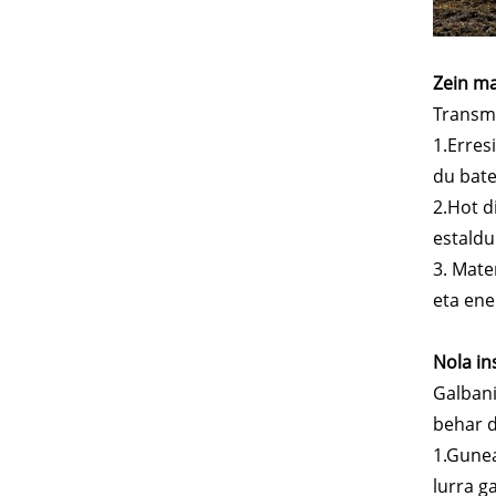
Zein ma
Transmi
1.Erres
du bate
2.Hot d
estaldu
3. Mate
eta ene
Nola in
Galbani
behar d
1.Gunea
lurra g