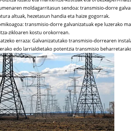
umenaren moldagarritasun sendoa: transmisio-dorre galvani
tura altuak, hezetasun handia eta haize gogorrak.
mikoagoa: transmisio-dorre galvanizatuak epe luzerako mant
zitza-zikloaren kostu orokorrean.
alatzeko erraza: Galvanizatutako transmisio-dorrearen instala
terako edo larrialdietako potentzia transmisio beharretarak