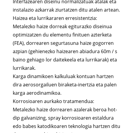
Interfazearen diseinu normalizatuak atalak eta
instalazio azkarrak ziurtatzen ditu atalen artean.
Haizea eta lurrikararen erresistentzia:
Metalezko haize dorreak egiturazko diseinua
optimizatzen du elementu finituen azterketa
(FEA), dorrearen segurtasuna haize gogorren
azpian (gehienezko haizearen abiadura 60m / s
baino gehiago lor daitekeela eta lurrikarak) eta
lurrikarak.
Karga dinamikoen kalkuluak kontuan hartzen
dira aerosorgailuen biraketa-inertzia eta palen
karga aerodinamikoa.
Korrosioaren aurkako tratamendua:
Metalezko haize dorrearen azalerak beroa hot-
dip galvanizing, spray korrosioaren estaldura
edo babes katodikoaren teknologia hartzen ditu