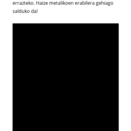
errazteko. Haize metalikoen erabilera gehiago
salduko da!