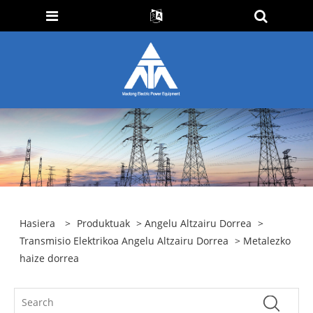
Hasiera
>
Produktuak
>
Angelu Altzairu Dorrea
>
Transmisio Elektrikoa Angelu Altzairu Dorrea
> Metalezko
haize dorrea