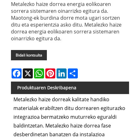
Metalezko haize dorrea energia eolikoaren
sorrera sistemaren oinarrizko egitura da.
Maotong-ek burdina dorre mota ugari sortzen
ditu eta esperientzia asko ditu. Metalezko haize
dorrea energia eolikoaren sorrera sistemaren
oinarrizko egitura da.
Bidali kontsulta
Facebook
X
WhatsApp
Pinterest
LinkedIn
Share
Produktuaren Deskribapena
Metalezko haize dorreak kalitate handiko
materialak erabiltzen ditu dorrearen egiturazko
integrazioa bermatzeko muturreko eguraldi
baldintzetan. Metalezko haize dorrea fase
desberdinetan banatzen da instalazioa