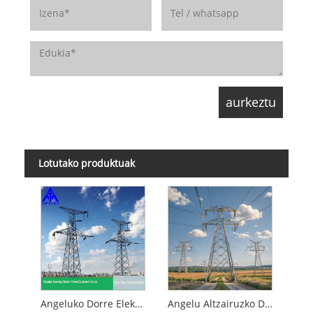
Lotutako produktuak
Angeluko ​​Dorre Elektrikoa Transmisio Dorrea Q235 SS400
Angelu Altzairuzko Dorreak