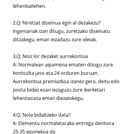
lehenbailehen.
2.Q: Niretzat diseinua egin al dezakezu?
Ingeniariak izan ditugu, zuretzako diseinatu
ditzakegu, eman iezadazu zure ideiak.
3.Q: Noiz lor dezaket aurrekontua
A: Normalean aipamena ematen dizugu zure
kontsulta jaso eta 24 orduren buruan.
Aurrekontua premiazkoa izanez gero, deitu edo
posta bidez esan iezaguzu zure ikerketari
lehentasuna eman diezaiokegu.
4.Q: Nola bidaltzeko data?
A: Elementu normaletarako entrega denbora
25-35 egunekoa da