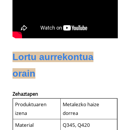
Lortu aurrekontua
orain
Zehaztapen
Produktuaren
Metalezko haize
izena
dorrea
Material
Q345, Q420