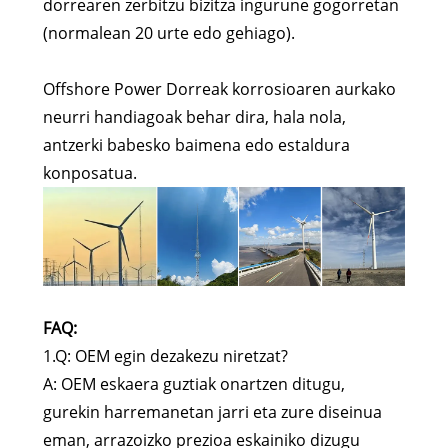
dorrearen zerbitzu bizitza ingurune gogorretan
(normalean 20 urte edo gehiago).
Offshore Power Dorreak korrosioaren aurkako
neurri handiagoak behar dira, hala nola,
antzerki babesko baimena edo estaldura
konposatua.
FAQ:
1.Q: OEM egin dezakezu niretzat?
A: OEM eskaera guztiak onartzen ditugu,
gurekin harremanetan jarri eta zure diseinua
eman, arrazoizko prezioa eskainiko dizugu