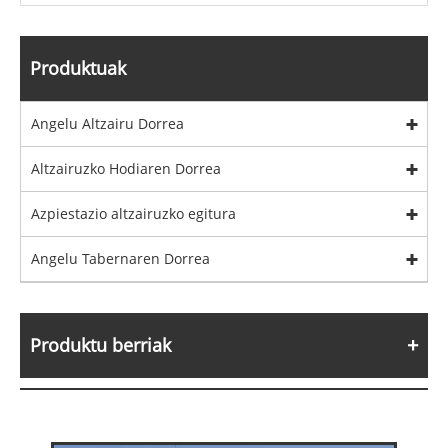
Produktuak
Angelu Altzairu Dorrea
Altzairuzko Hodiaren Dorrea
Azpiestazio altzairuzko egitura
Angelu Tabernaren Dorrea
Produktu berriak