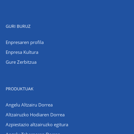
GURI BURUZ
Enpresaren profila
Enpresa Kultura
Gure Zerbitzua
PRODUKTUAK
Angelu Altzairu Dorrea
Altzairuzko Hodiaren Dorrea
Azpiestazio altzairuzko egitura