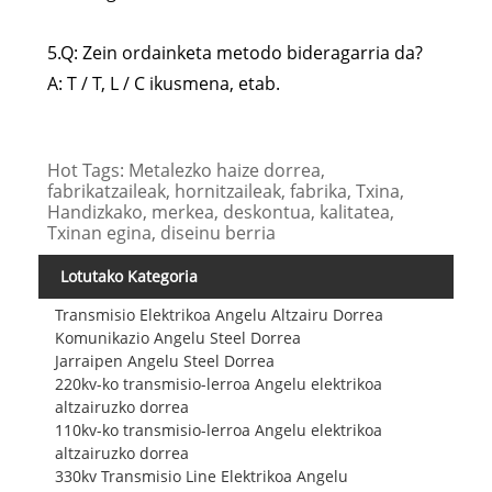
5.Q: Zein ordainketa metodo bideragarria da?
A: T / T, L / C ikusmena, etab.
Hot Tags: Metalezko haize dorrea,
fabrikatzaileak, hornitzaileak, fabrika, Txina,
Handizkako, merkea, deskontua, kalitatea,
Txinan egina, diseinu berria
Lotutako Kategoria
Transmisio Elektrikoa Angelu Altzairu Dorrea
Komunikazio Angelu Steel Dorrea
Jarraipen Angelu Steel Dorrea
220kv-ko transmisio-lerroa Angelu elektrikoa
altzairuzko dorrea
110kv-ko transmisio-lerroa Angelu elektrikoa
altzairuzko dorrea
330kv Transmisio Line Elektrikoa Angelu