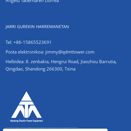
Angelu Tabernaren Dorrea
JARRI GUREKIN HARREMANETAN
Tel: +86-15865523691
Posta elektronikoa: jimmy@qdmttower.com
Helbidea: 8. zenbakia, Hengrui Road, Jiaozhou Barrutia,
Qingdao, Shandong 266300, Txina