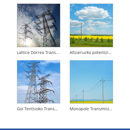
Lattice Dorrea Transmisio Linea
Altzairuzko potentzia transmititzeko zutoina
Goi Tentsioko Transmisio Dorrea
Monopole Transmisio Dorrea