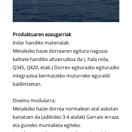
Produktuaren ezaugarriak
Indar handiko materialak:
Metalezko haize dorrearen egitura nagusia
kalitate handiko altzairuzkoa da (, hala nola,
Q345, Q420, etab.) Dorren egiturazko egiturazko
integrazioa bermatzeko muturreko eguraldi
baldintzetan.
Diseinu modularra:
Metalezko haize dorrea normalean atal askotan
banatzen da (adibidez 3-4 atalak) Garraio erraza
eta guneko muntaketa egiteko.