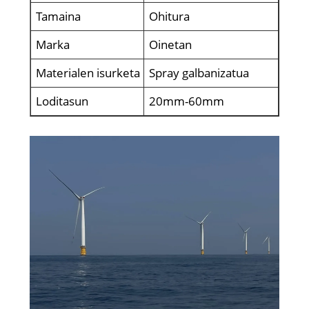
Tamaina
Ohitura
Marka
Oinetan
Materialen isurketa
Spray galbanizatua
Loditasun
20mm-60mm